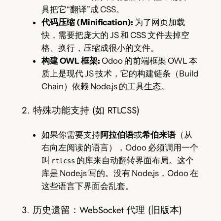
具把它“翻译”成 CSS。
代码压缩 (Minification):
为了网页加载
快，需要把庞大的 JS 和 CSS 文件去掉空
格、换行，压缩成很小的文件。
构建 OWL 框架:
Odoo 的前端框架 OWL 本
质上是现代 JS 技术，它的构建链条（Build
Chain）依赖 Node.js 的工具生态。
2. 特殊功能支持 (如 RTLCSS)
如果你需要支持
阿拉伯语
或
希伯来语
（从
右向左阅读的语言），Odoo 必须调用一个
叫
的库来自动翻转界面布局。这个
rtlcss
库是 Node.js 写的。没有 Node.js，Odoo 在
这些语言下界面会乱套。
3. 历史遗留：WebSocket 代理 (旧版本)